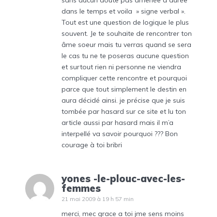
sans aucun doute pas amenée à durée
dans le temps et voila » signe verbal ».
Tout est une question de logique le plus
souvent. Je te souhaite de rencontrer ton
âme soeur mais tu verras quand se sera
le cas tu ne te poseras aucune question
et surtout rien ni personne ne viendra
compliquer cette rencontre et pourquoi
parce que tout simplement le destin en
aura décidé ainsi. je précise que je suis
tombée par hasard sur ce site et lu ton
article aussi par hasard mais il m’a
interpellé va savoir pourquoi ??? Bon
courage à toi bribri
yones -le-plouc-avec-les-
femmes
21 mai 2009 à 19 h 57 min
merci, mec grace a toi jme sens moins