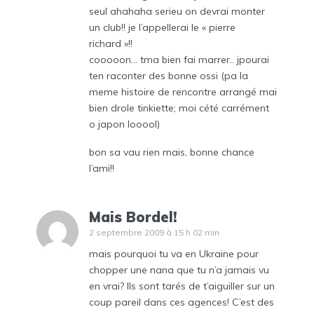
seul ahahaha serieu on devrai monter
un club!! je l’appellerai le « pierre
richard »!!
cooooon… tma bien fai marrer.. jpourai
ten raconter des bonne ossi (pa la
meme histoire de rencontre arrangé mai
bien drole tinkiette; moi cété carrément
o japon looool)
bon sa vau rien mais, bonne chance
l’ami!!
Mais Bordel!
2 septembre 2009 à 15 h 02 min
mais pourquoi tu va en Ukraine pour
chopper une nana que tu n’a jamais vu
en vrai? Ils sont tarés de t’aiguiller sur un
coup pareil dans ces agences! C’est des